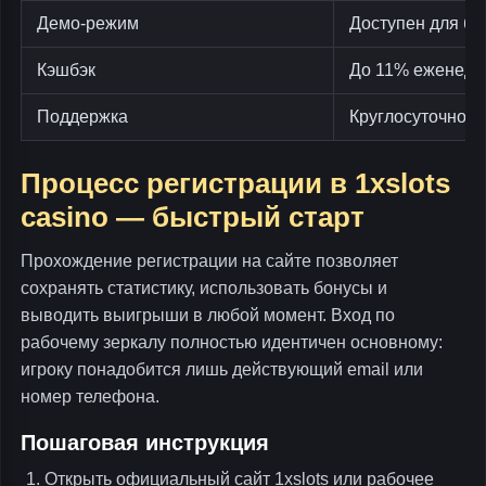
Демо-режим
Доступен для бо
Кэшбэк
До 11% еженеде
Поддержка
Круглосуточно (ча
Процесс регистрации в 1xslots
casino — быстрый старт
Прохождение регистрации на сайте позволяет
сохранять статистику, использовать бонусы и
выводить выигрыши в любой момент. Вход по
рабочему зеркалу полностью идентичен основному:
игроку понадобится лишь действующий email или
номер телефона.
Пошаговая инструкция
Открыть официальный сайт 1xslots или рабочее