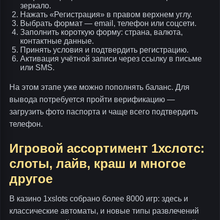
зеркало.
Нажать «Регистрация» в правом верхнем углу.
Выбрать формат — email, телефон или соцсети.
Заполнить короткую форму: страна, валюта,
контактные данные.
Принять условия и подтвердить регистрацию.
Активация учётной записи через ссылку в письме
или SMS.
На этом этапе уже можно пополнять баланс. Для
вывода потребуется пройти верификацию —
загрузить фото паспорта и чаще всего подтвердить
телефон.
Игровой ассортимент 1хслотс:
слоты, лайв, краш и многое
другое
В казино 1xslots собрано более 8000 игр: здесь и
классические автоматы, и новые типы развлечений