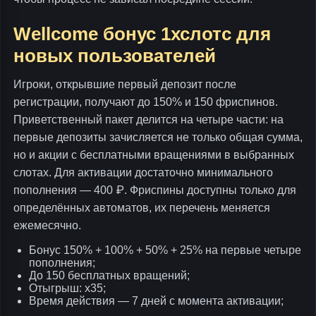
Wellcome бонус 1хслотс для
новых пользователей
Игроки, открывшие первый депозит после
регистрации, получают до 150% и 150 фриспинов.
Приветственный пакет делится на четыре части: на
первые депозиты зачисляется не только общая сумма,
но и акции с бесплатными вращениями в выбранных
слотах. Для активации достаточно минимального
пополнения — 400 ₽. Фриспины доступны только для
определённых автоматов, их перечень меняется
ежемесячно.
Бонус 150% + 100% + 50% + 25% на первые четыре
пополнения;
До 150 бесплатных вращений;
Отыгрыш: x35;
Время действия — 7 дней с момента активации;