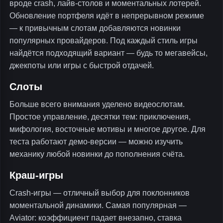
вроде crash, лайв-столов и моментальных лотерей.
Обновление портфеля идёт в непрерывном режиме
— к привычным слотам добавляются новинки
популярных провайдеров. Под каждый стиль игры
найдётся подходящий вариант — будь то мегавейсы,
джекпоты или игры с быстрой отдачей.
Слоты
Больше всего внимания уделено видеослотам.
Простое управление, десятки тем: приключения,
мифология, восточные мотивы и многое другое. Для
теста работают демо-версии — можно изучить
механику любой новинки до пополнения счёта.
Краш-игры
Crash-игры — отличный выбор для поклонников
моментальной динамики. Самая популярная —
Aviator: коэффициент падает внезапно, ставка