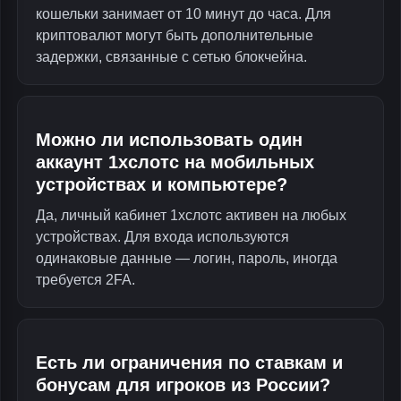
кошельки занимает от 10 минут до часа. Для
криптовалют могут быть дополнительные
задержки, связанные с сетью блокчейна.
Можно ли использовать один
аккаунт 1хслотс на мобильных
устройствах и компьютере?
Да, личный кабинет 1хслотс активен на любых
устройствах. Для входа используются
одинаковые данные — логин, пароль, иногда
требуется 2FA.
Есть ли ограничения по ставкам и
бонусам для игроков из России?