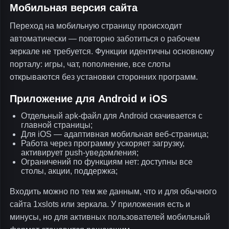
Мобильная версия сайта
Переход на мобильную страницу происходит
автоматически — повторно заботиться о рабочем
зеркале не требуется. Функции идентичны основному
порталу: игры, чат, пополнение, все слоты
открываются без установки сторонних программ.
Приложение для Android и iOS
Отдельный apk-файл для Android скачивается с
главной страницы;
Для iOS — адаптивная мобильная веб-страница;
Работа через программу ускоряет загрузку,
активирует push-уведомления;
Ограничений по функциям нет: доступны все
столы, акции, поддержка;
Входить можно по тем же данным, что и для обычного
сайта 1xslots или зеркала. У приложения есть и
минусы, но для активных пользователей мобильный