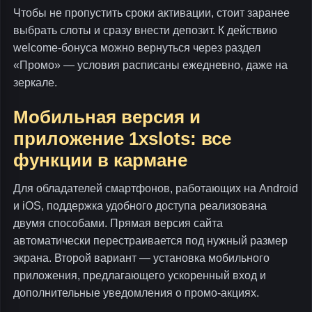
Чтобы не пропустить сроки активации, стоит заранее
выбрать слоты и сразу внести депозит. К действию
welcome-бонуса можно вернуться через раздел
«Промо» — условия расписаны ежедневно, даже на
зеркале.
Мобильная версия и
приложение 1xslots: все
функции в кармане
Для обладателей смартфонов, работающих на Android
и iOS, поддержка удобного доступа реализована
двумя способами. Прямая версия сайта
автоматически перестраивается под нужный размер
экрана. Второй вариант — установка мобильного
приложения, предлагающего ускоренный вход и
дополнительные уведомления о промо-акциях.