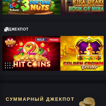
ДЖЕКПОТ
PROMO
СУММАРНЫЙ ДЖЕКПОТ