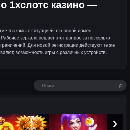
о 1хслотс казино —
гие знакомы с ситуацией: основной домен
 Рабочее зеркало решает этот вопрос за несколько
 ограничений. Для новой регистрации действуют те же
валют, возможность игры с различных устройств.
⌕
›