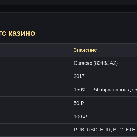
с казино
Значение
Curacao (8048/JAZ)
2017
150% + 150 фриспинов до 5
50 ₽
100 ₽
RUB, USD, EUR, BTC, ETH 