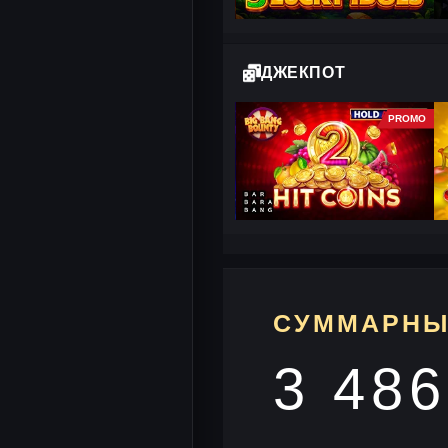
ДЖЕКПОТ
PROMO
СУММАРНЫ
3 48