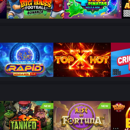
NEW
NEW