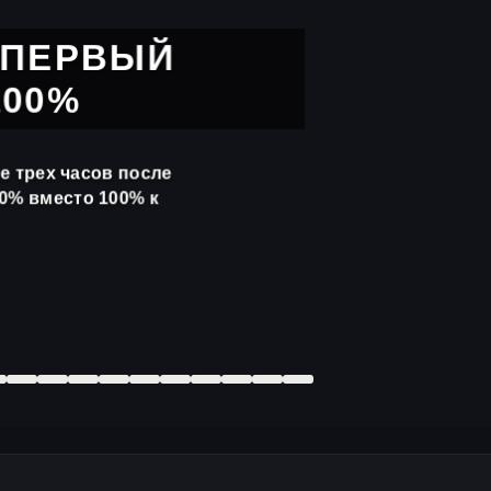
 ПЕРВЫЙ
100%
е трех часов после
0% вместо 100% к