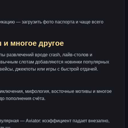
икацию — загрузить фото паспорта и чаще всего
ш и многое другое
ипы развлечений вроде crash, лайв-столов и
ивычным слотам добавляются новинки популярных
вейсы, джекпоты или игры с быстрой отдачей.
риключения, мифология, восточные мотивы и многое
до пополнения счёта.
улярная — Aviator: коэффициент падает внезапно,
грыш.