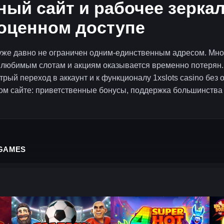
ый сайт и рабочее зеркал
ноценном доступе
 уже давно не ограничен одним-единственным адресом. Мно
к любимым слотам и акциям оказывается временно потерян.
трый переход в аккаунт и к функционалу 1xslots casino без
ном сайте: приветственные бонусы, поддержка большинства 
GAMES