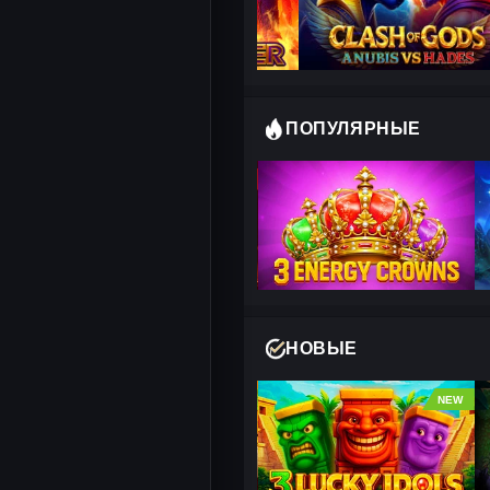
ПОПУЛЯРНЫЕ
PROMO
НОВЫЕ
NEW
NEW
NEW